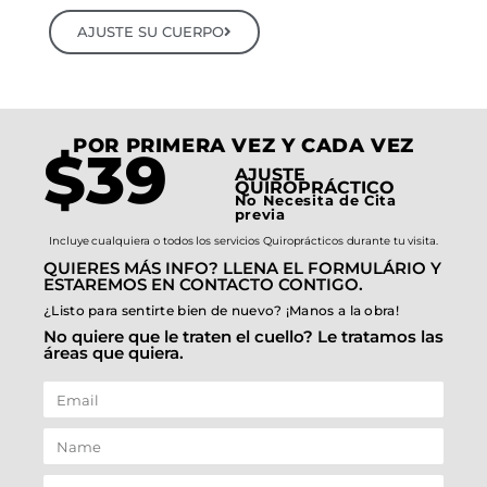
AJUSTE SU CUERPO
POR PRIMERA VEZ Y CADA VEZ
$39
AJUSTE
QUIROPRÁCTICO
No Necesita de Cita
previa
Incluye cualquiera o todos los servicios Quiroprácticos durante tu visita.
QUIERES MÁS INFO? LLENA EL FORMULÁRIO Y
ESTAREMOS EN CONTACTO CONTIGO.
¿Listo para sentirte bien de nuevo? ¡Manos a la obra!
No quiere que le traten el cuello? Le tratamos las
áreas que quiera.
E
m
N
a
a
i