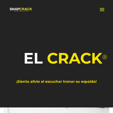
Ir
Men
al
contenido
prin
EL
CRACK
®
¡Sienta alivio al escuchar tronar su espalda!