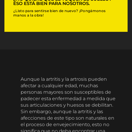
ESO ESTÁ BIEN PARA NOSOTROS.
V
i
¿Listo para sentirse bien de nuevo? ¡Pongámonos
manos a la obra!
s
i
t
i
n
g
Aunque la artritis y la artrosis pueden
afectar a cualquier edad, muchas
personas mayores son susceptibles de
padecer esta enfermedad a medida que
sus articulaciones y huesos se debilitan.
Sin embargo, aunque la artritis y las
afecciones de este tipo son naturales en
el proceso de envejecimiento, esto no
significa que no deba encontrar una