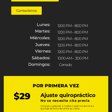
Contactenos
Lunes:
12:00 PM – 8:00 PM
Martes:
12:00 PM – 8:00 PM
Miércoles:
12:00 PM – 8:00 PM
Jueves:
12:00 PM – 8:00 PM
Viernes:
12:00 PM – 8:00 PM
Sábados:
10:00 AM – 3:00 PM
Domingos:
Cerrado
POR PRIMERA VEZ
$29
Ajuste quiropráctico
No se necesita cita previa
Incluye cualquier o todos nuestros servicios
quiroprácticos durante su visita.