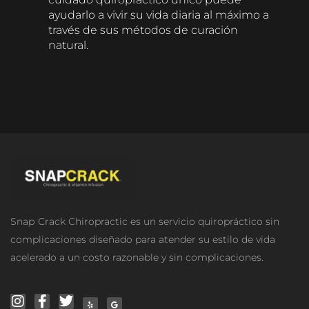
ayudarlo a vivir su vida diaria al máximo a
través de sus métodos de curación
natural.
Snар Crасk Chiropractic es un servicio quiropráctico sin
complicaciones diseñado para atender su estilo de vida
acelerado a un costo razonable y sin complicaciones.
I
F
T
Y
G
n
a
w
e
o
s
c
i
l
o
t
e
t
p
g