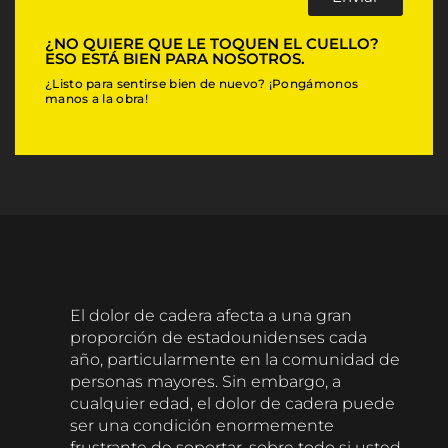
o
j
r
e
¿NO QUIERE QUE LE TOQUEN EL CUELLO?
ESO ESTÁ BIEN PARA NOSOTROS.
V
i
¿Listo para sentirse bien de nuevo? ¡Pongámonos
manos a la obra!
s
i
t
i
n
g
El dolor de cadera afecta a una gran
proporción de estadounidenses cada
año, particularmente en la comunidad de
personas mayores. Sin embargo, a
cualquier edad, el dolor de cadera puede
ser una condición enormemente
frustrante de soportar, sobre todo si usted