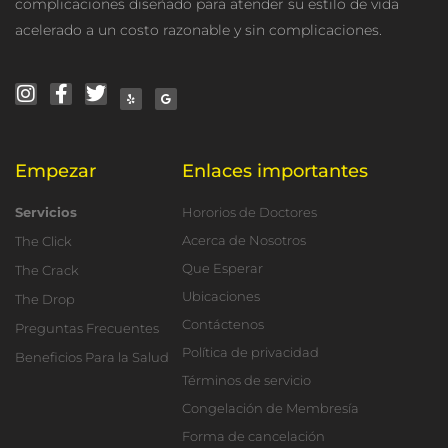
complicaciones diseñado para atender su estilo de vida
acelerado a un costo razonable y sin complicaciones.
I
F
T
Y
G
n
a
w
e
o
s
c
i
l
o
t
e
t
p
g
a
b
t
l
g
o
e
e
r
o
r
a
k
m
-
f
Empezar
Enlaces importantes
Servicios
Hororios de Doctores
Acerca de Nosotros
The Click
Que Esperar
The Crack
Ubicaciones
The Drop
Contáctenos
Preguntas Frecuentes
Política de privacidad
Beneficios Para la Salud
Términos de servicio
Congelación de Membresía
Forma de cancelación