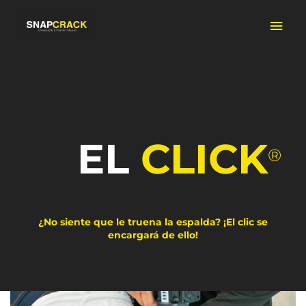
Ir
Men
al
contenido
prin
EL
CLICK
®
¿No siente que le truena la espalda? ¡El clic se
encargará de ello!