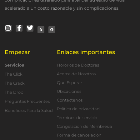
acelerado a un costo razonable y sin complicaciones.
I
F
T
Y
G
n
a
w
e
o
s
c
i
l
o
t
e
t
p
g
a
b
t
l
g
o
e
e
r
o
r
a
k
m
-
f
Empezar
Enlaces importantes
Servicios
Hororios de Doctores
Acerca de Nosotros
The Click
Que Esperar
The Crack
Ubicaciones
The Drop
Contáctenos
Preguntas Frecuentes
Política de privacidad
Beneficios Para la Salud
Términos de servicio
Congelación de Membresía
Forma de cancelación