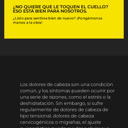
r
e
¿NO QUIERE QUE LE TOQUEN EL CUELLO?
ESO ESTÁ BIEN PARA NOSOTROS.
V
i
¿Listo para sentirse bien de nuevo? ¡Pongámonos
manos a la obra!
s
i
t
i
n
g
Los dolores de cabeza son una condición
común, y los síntomas pueden ocurrir por
una serie de razones, como el estrés o la
deshidratación. Sin embargo, si sufre
regularmente de dolores de cabeza de
tipo tensional, dolores de cabeza
cervicogénicos o migrañas, el ajuste